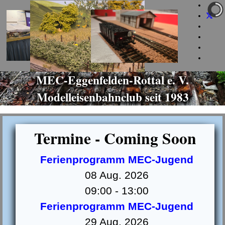
+49 160 973 581 85
info@mec-eggenfelden.de
jeden Dienstag ab 19 Uhr
MEC-Eggenfelden-Rottal e. V.
Modelleisenbahnclub seit 1983
Termine - Coming Soon
Ferienprogramm MEC-Jugend
08 Aug. 2026
09:00
-
13:00
Ferienprogramm MEC-Jugend
29 Aug. 2026