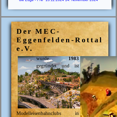
Der MEC-
Eggenfelden-Rottal
e.V.
wurde
1983
gegründet und ist
seitdem stetig
gewachsen. Nun ist
der MEC einer der
größten
Modelleisenbahnclubs in