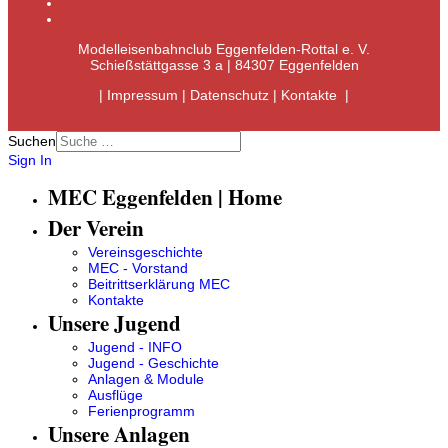
Modelleisenbahnclub Eggenfelden-Rottal e. V.
Schießstättgasse 3 a | 84307 Eggenfelden
|
Impressum
|
Datenschutz
|
Kontakte
|
Suchen
Sign In
MEC Eggenfelden | Home
Der Verein
Vereinsgeschichte
MEC - Vorstand
Beitrittserklärung MEC
Kontakte
Unsere Jugend
Jugend - INFO
Jugend - Geschichte
Anlagen & Module
Ausflüge
Ferienprogramm
Unsere Anlagen