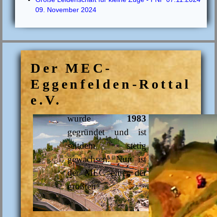
09. November 2024
Der MEC-
Eggenfelden-Rottal
e.V.
wurde
1983
gegründet und ist
seitdem stetig
gewachsen. Nun ist
der MEC einer der
größten