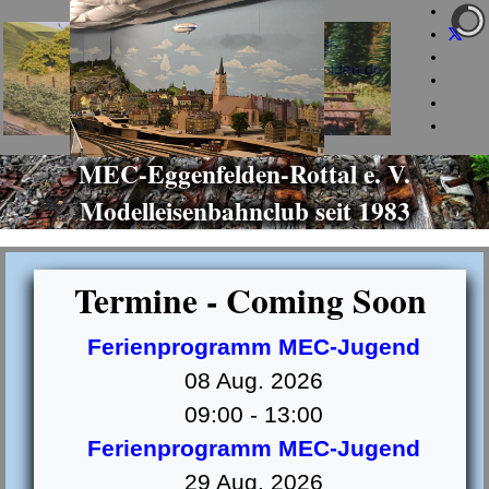
+49 160 973 581 85
info@mec-eggenfelden.de
jeden Dienstag ab 19 Uhr
MEC-Eggenfelden-Rottal e. V.
Modelleisenbahnclub seit 1983
Termine - Coming Soon
Ferienprogramm MEC-Jugend
08 Aug. 2026
09:00
-
13:00
Ferienprogramm MEC-Jugend
29 Aug. 2026