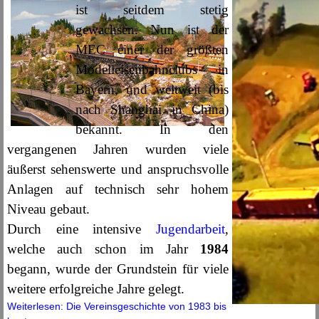
ist seitdem stetig
gewachsen. Nun ist der
MEC einer der größten
Modelleisenbahnclubs in
Bayern, und weltweit (bis
nach Shanghai in China)
bekannt. In den
vergangenen Jahren wurden viele
äußerst sehenswerte und anspruchsvolle
Anlagen auf technisch sehr hohem
Niveau gebaut.
Durch eine intensive
Jugendarbeit
,
welche auch schon im Jahr
1984
begann, wurde der Grundstein für viele
weitere erfolgreiche Jahre gelegt.
Weiterlesen: Die Vereinsgeschichte von 1983 bis