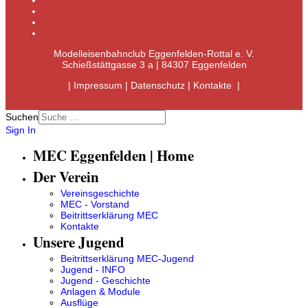
Modelleisenbahnclub Eggenfelden-Rottal e. V.
Schießstättgasse 3 a | 84307 Eggenfelden
|
Impressum
|
Datenschutz
|
Kontakte
|
Suchen
Sign In
MEC Eggenfelden | Home
Der Verein
Vereinsgeschichte
MEC - Vorstand
Beitrittserklärung MEC
Kontakte
Unsere Jugend
Beitrittserklärung MEC-Jugend
Jugend - INFO
Jugend - Geschichte
Anlagen & Module
Ausflüge