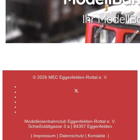
© 2026 MEC Eggenfelden-Rottal e. V.
Modelleisenbahnclub Eggenfelden-Rottal e. V.
Schießstättgasse 3 a | 84307 Eggenfelden
|
Impressum
|
Datenschutz
|
Kontakte
|