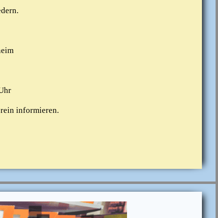
edern.
heim
 Uhr
rein informieren.