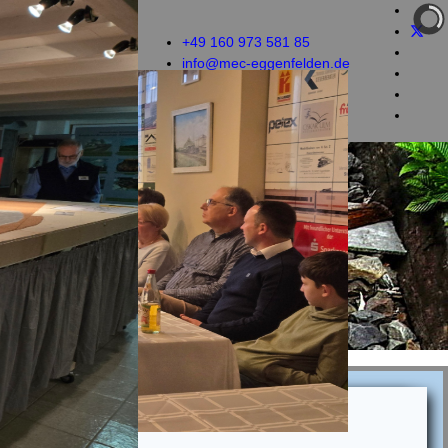
des MEC.
+49 160 973 581 85
info@mec-eggenfelden.de
jeden Dienstag ab 19 Uhr
al e. V.
eit 1983