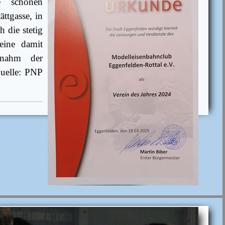
e schönen
ttgasse, in
 die stetig
eine damit
 nahm der
Quelle: PNP