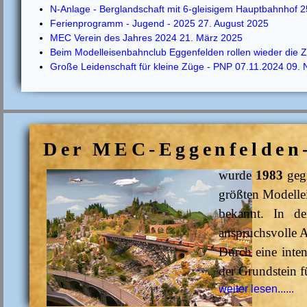
N-Anlage - Berglandschaft mit 6-gleisigem Hauptbahnhof
2
Ferienprogramm - Jugend - 2025
27. August 2025
MEC Verein des Jahres 2024
21. März 2025
Beim Modelleisenbahnclub Eggenfelden rollen wieder die
Große Leidenschaft für kleine Züge - PNP 07.11.2024
09. 
Der MEC-Eggenfelden-
wurde
1983
gegr
größten Modelle
bekannt. In de
anspruchsvolle 
Durch eine inte
der Grundstein fü
weiter lesen......