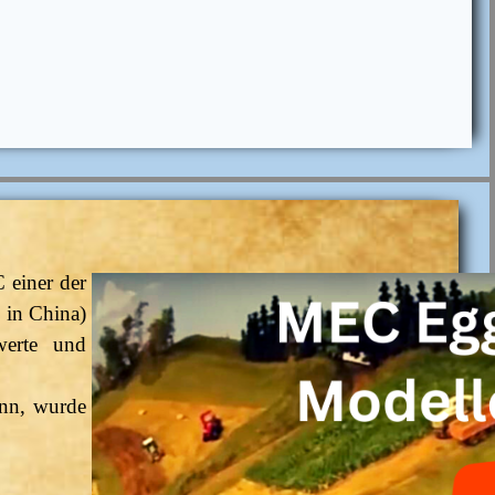
 einer der
 in China)
werte und
nn, wurde