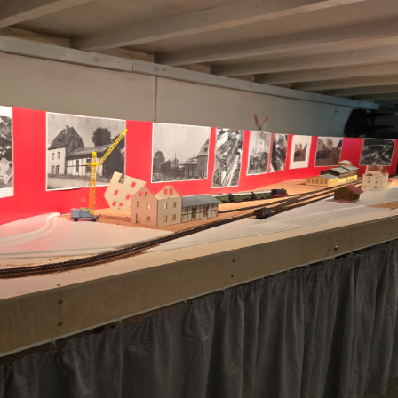
ng
genfelden, bedank sich für die Einladung und würdigt die Leistungen 
enfelden-Rott
isenbahnclub s
Termine - Coming Soon