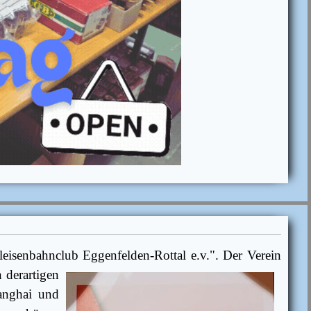
lleisenbahnclub
Eggenfelden-Rottal e.v.". Der Verein
 derartigen
hanghai und