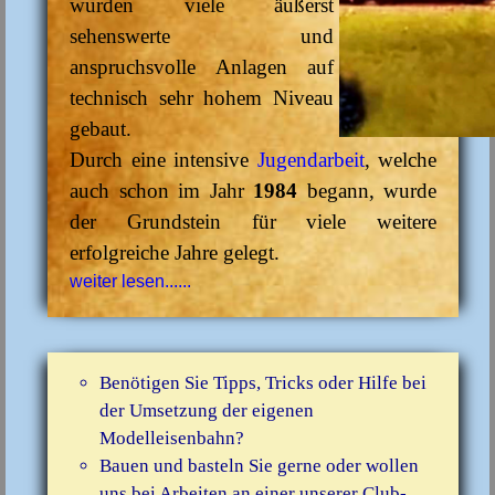
wurden viele äußerst
sehenswerte und
anspruchsvolle Anlagen auf
technisch sehr hohem Niveau
gebaut.
Durch eine intensive
Jugendarbeit
, welche
auch schon im Jahr
1984
begann, wurde
der Grundstein für viele weitere
erfolgreiche Jahre gelegt.
weiter lesen......
Benötigen Sie Tipps, Tricks oder Hilfe bei
der Umsetzung der eigenen
Modelleisenbahn?
Bauen und basteln Sie gerne oder wollen
uns bei Arbeiten an einer unserer Club-