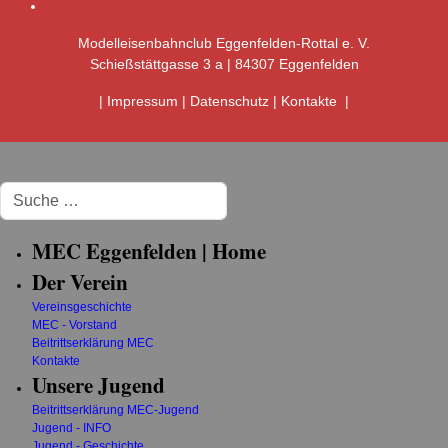
Modelleisenbahnclub Eggenfelden-Rottal e. V.
Schießstättgasse 3 a | 84307 Eggenfelden
|
Impressum
|
Datenschutz
|
Kontakte
|
Suchen
MEC Eggenfelden | Home
Der Verein
Vereinsgeschichte
MEC - Vorstand
Beitrittserklärung MEC
Kontakte
Unsere Jugend
Beitrittserklärung MEC-Jugend
Jugend - INFO
Jugend - Geschichte