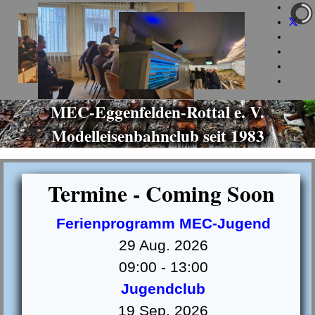
+49 160 973 581 85
info@mec-eggenfelden.de
jeden Dienstag ab 19 Uhr
MEC-Eggenfelden-Rottal e. V.
Modelleisenbahnclub seit 1983
Termine - Coming Soon
Ferienprogramm MEC-Jugend
29 Aug. 2026
09:00
-
13:00
Jugendclub
19 Sep. 2026