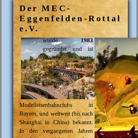
Der MEC-
Eggenfelden-Rottal
e.V.
wurde
1983
gegründet und ist
seitdem stetig
gewachsen. Nun ist
der MEC einer der
größten
Modelleisenbahnclubs in
Bayern, und weltweit (bis nach
Shanghai in China) bekannt.
In den vergangenen Jahren